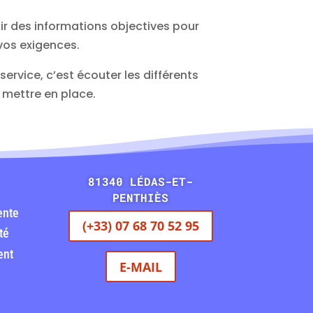
r des informations objectives pour
vos exigences.
ervice, c’est écouter les différents
 mettre en place.
81340 LÉDAS-ET-
PENTHIÈS
ente
(+33) 07 68 70 52 95
té
ent
E-MAIL