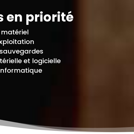
 en priorité
 matériel
xploitation
e sauvegardes
rielle et logicielle
 informatique