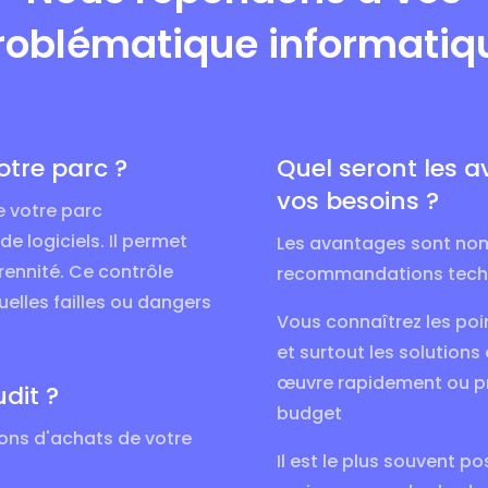
roblématique informatiq
otre parc ?
Quel seront les a
vos besoins ?
le votre parc
e logiciels. Il permet
Les avantages sont no
érennité. Ce contrôle
recommandations techni
elles failles ou dangers
Vous connaîtrez les poi
et surtout les solutions
œuvre rapidement ou pr
dit ?
budget
ions d'achats de votre
Il est le plus souvent 